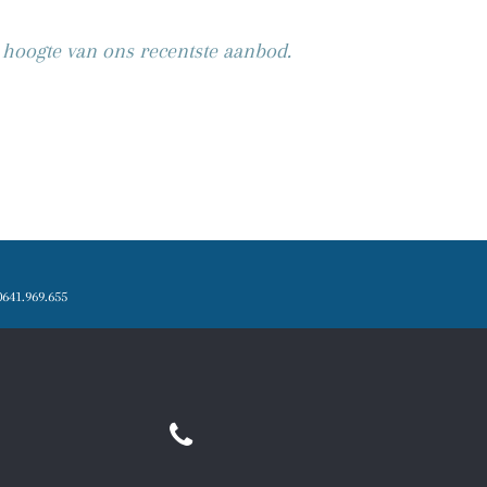
e hoogte van ons recentste aanbod.
641.969.655