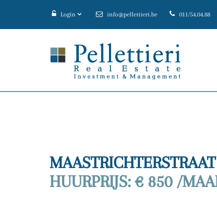
Login
info@pellettieri.be
011/54.04.88
MAASTRICHTERSTRAAT 1
HUURPRIJS: € 850 /MA