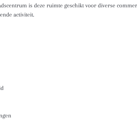
adscentrum is deze ruimte geschikt voor diverse commercië
nde activiteit.
id
ingen