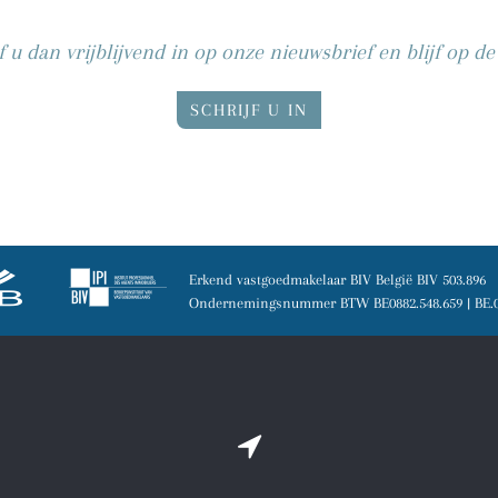
f u dan vrijblijvend in op onze nieuwsbrief en blijf op d
SCHRIJF U IN
Erkend vastgoedmakelaar BIV België BIV 503.896
Ondernemingsnummer BTW BE0882.548.659 | BE.0