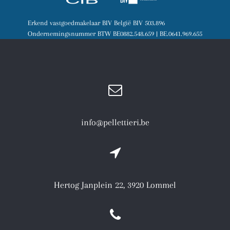
Erkend vastgoedmakelaar BIV België BIV 503.896
Ondernemingsnummer BTW BE0882.548.659 | BE.0641.969.655
info@pellettieri.be
Hertog Janplein 22, 3920 Lommel