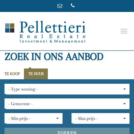
ZOEK IN ONS AANBOD
TE KOOP
TE HUUR
- Type woning -
- Gemeente -
- Min.prijs -
- Max.prijs -
ZOEKEN