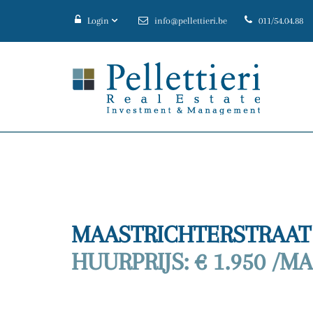
Login
info@pellettieri.be
011/54.04.88
MAASTRICHTERSTRAAT 
HUURPRIJS: € 1.950 /M