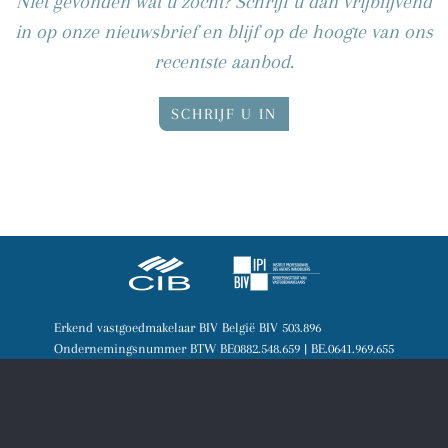
Niet gevonden wat u zocht? Schrijf u dan vrijblijvend
in op onze nieuwsbrief en blijf op de hoogte van ons
recentste aanbod.
SCHRIJF U IN
Erkend vastgoedmakelaar BIV België BIV 503.896
Ondernemingsnummer BTW BE0882.548.659 | BE.0641.969.655