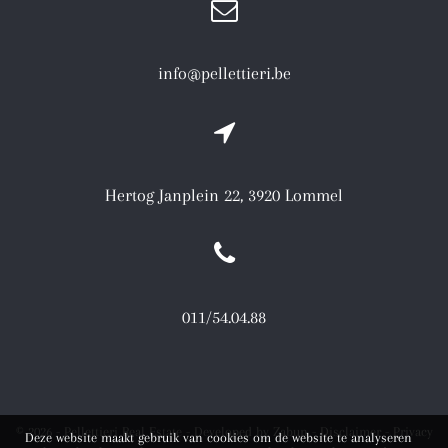
info@pellettieri.be
Hertog Janplein 22, 3920 Lommel
011/54.04.88
© 2026 - Pellettieri Real Estate -
Developed by Zabun
-
Disclaimer
-
Privacy
Deze website maakt gebruik van cookies om de website te analyseren